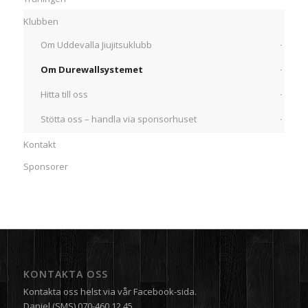
Klubben
Om Uddevalla Jiujitsuklubb
Om Durewallsystemet
Hitta till oss
Stötta oss – handla via sponsorhuset
Kontakt
Sponsorer
KONTAKTA OSS
Kontakta oss helst via vår
Facebook-sida.
Daniel (SMS) 070-460 12 45