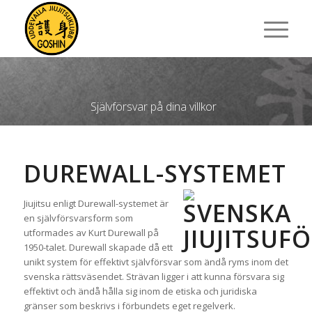
Självförsvar på dina villkor
DUREWALL-SYSTEMET
Jiujitsu enligt Durewall-systemet är
en självförsvarsform som
utformades av Kurt Durewall på
1950-talet. Durewall skapade då ett
unikt system för effektivt självförsvar som ändå ryms inom det
svenska rättsväsendet. Strävan ligger i att kunna försvara sig
effektivt och ändå hålla sig inom de etiska och juridiska
gränser som beskrivs i förbundets eget regelverk.